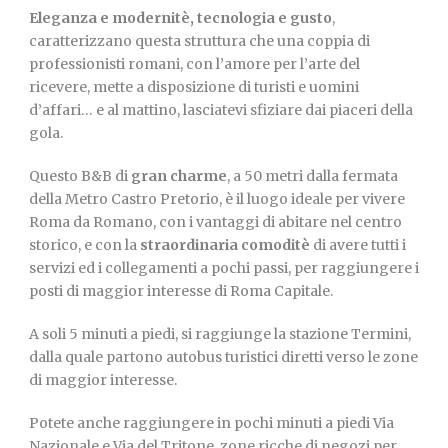
Eleganza e modernitè, tecnologia e gusto
,
caratterizzano questa struttura che una coppia di
Italiano
professionisti romani, con l’amore per l’arte del
ricevere, mette a disposizione di turisti e uomini
d’affari… e al mattino, lasciatevi sfiziare dai piaceri della
gola.
Questo B&B di
gran charme
, a 50 metri dalla fermata
della Metro Castro Pretorio, è il luogo ideale per vivere
Roma da Romano, con i vantaggi di abitare nel centro
storico, e con la
straordinaria comoditè
di avere tutti i
servizi ed i collegamenti a pochi passi, per raggiungere i
posti di maggior interesse di Roma Capitale.
A soli 5 minuti a piedi, si raggiunge la stazione Termini,
dalla quale partono autobus turistici diretti verso le zone
di maggior interesse.
Potete anche raggiungere in pochi minuti a piedi Via
Nazionale e Via del Tritone, zone ricche di negozi per